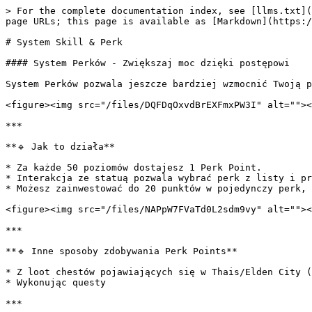
> For the complete documentation index, see [llms.txt](
page URLs; this page is available as [Markdown](https:/
# System Skill & Perk

#### System Perków - Zwiększaj moc dzięki postępowi

System Perków pozwala jeszcze bardziej wzmocnić Twoją p
<figure><img src="/files/DQFDqOxvdBrEXFmxPW3I" alt=""><
***

**🔹 Jak to działa**

* Za każde 50 poziomów dostajesz 1 Perk Point.

* Interakcja ze statuą pozwala wybrać perk z listy i pr
* Możesz zainwestować do 20 punktów w pojedynczy perk, 
<figure><img src="/files/NAPpW7FVaTd0L2sdm9vy" alt=""><
***

**🔹 Inne sposoby zdobywania Perk Points**

* Z loot chestów pojawiających się w Thais/Elden City (
* Wykonując questy

***
