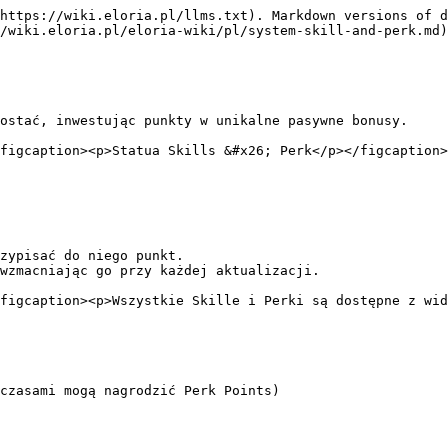
https://wiki.eloria.pl/llms.txt). Markdown versions of d
/wiki.eloria.pl/eloria-wiki/pl/system-skill-and-perk.md)
ostać, inwestując punkty w unikalne pasywne bonusy.

figcaption><p>Statua Skills &#x26; Perk</p></figcaption>
zypisać do niego punkt.

wzmacniając go przy każdej aktualizacji.

figcaption><p>Wszystkie Skille i Perki są dostępne z wid
czasami mogą nagrodzić Perk Points)
