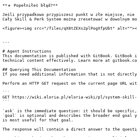
**🔹 Popełniłeś błąd?**

Jeśli przypadkowo przypiszesz punkt w złe miejsce, nie 
Cały Skill & Perk System można zresetować w dowolnym mo
<figure><img src="/files/qX8tZEXs2plPogXfpUbt" alt=""><
---

# Agent Instructions

This documentation is published with GitBook. GitBook i
technical content effectively. Learn more at gitbook.co
## Querying This Documentation

If you need additional information that is not directly
Perform an HTTP GET request on the current page URL wit
```

GET https://wiki.eloria.pl/eloria-wiki/pl/system-skill-
```

`ask` is the immediate question: it should be specific,
`goal` is optional and describes the broader end goal y
is most useful for that goal.

The response will contain a direct answer to the questi